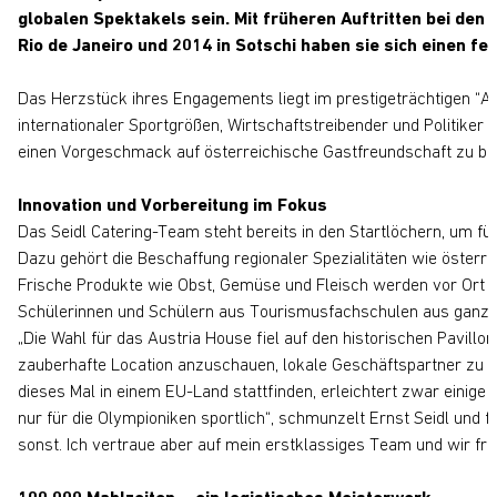
globalen Spektakels sein. Mit früheren Auftritten bei de
Rio de Janeiro und 2014 in Sotschi haben sie sich einen fe
Das Herzstück ihres Engagements liegt im prestigeträchtigen “A
internationaler Sportgrößen, Wirtschaftstreibender und Politiker 
einen Vorgeschmack auf österreichische Gastfreundschaft zu bie
Innovation und Vorbereitung im Fokus
Das Seidl Catering-Team steht bereits in den Startlöchern, um fü
Dazu gehört die Beschaffung regionaler Spezialitäten wie österre
Frische Produkte wie Obst, Gemüse und Fleisch werden vor Ort 
Schülerinnen und Schülern aus Tourismusfachschulen aus ganz
„Die Wahl für das Austria House fiel auf den historischen Pavillo
zauberhafte Location anzuschauen, lokale Geschäftspartner zu fi
dieses Mal in einem EU-Land stattfinden, erleichtert zwar einige 
nur für die Olympioniken sportlich“, schmunzelt Ernst Seidl und f
sonst. Ich vertraue aber auf mein erstklassiges Team und wir fr