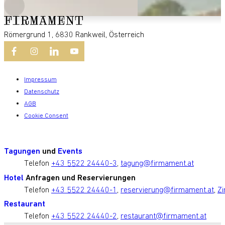
Römergrund 1, 6830 Rankweil, Österreich
Impressum
Datenschutz
AGB
Cookie Consent
Tagungen
und
Events
Telefon
+43 5522 24440-3
,
tagung@firmament.at
Hotel
Anfragen und Reservierungen
Telefon
+43 5522 24440-1
,
reservierung@firmament.at
,
Zi
Restaurant
Telefon
+43 5522 24440-2
,
restaurant@firmament.at