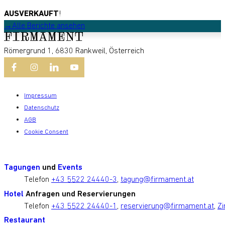
AUSVERKAUFT
!
Alle Berichte ansehen
Römergrund 1, 6830 Rankweil, Österreich
Impressum
Datenschutz
AGB
Cookie Consent
Tagungen
und
Events
Telefon
+43 5522 24440-3
,
tagung@firmament.at
Hotel
Anfragen und Reservierungen
Telefon
+43 5522 24440-1
,
reservierung@firmament.at
,
Zi
Restaurant