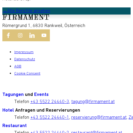
Alle Berichte ansehen
Römergrund 1, 6830 Rankweil, Österreich
Impressum
Datenschutz
AGB
Cookie Consent
Tagungen
und
Events
Telefon
+43 5522 24440-3
,
tagung@firmament.at
Hotel
Anfragen und Reservierungen
Telefon
+43 5522 24440-1
,
reservierung@firmament.at
,
Zi
Restaurant
Telefon
+43 5522 24440-2
,
restaurant@firmament.at