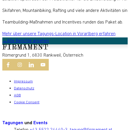
Skifahren, Mountainbiking, Rafting und viele andere Aktivitäten sind
Teambuilding-Maßnahmen und Incentives runden das Paket ab.
Mehr über unsere Tagungs-Location in Vorarlberg erfahren
Alle Berichte ansehen
Römergrund 1, 6830 Rankweil, Österreich
Impressum
Datenschutz
AGB
Cookie Consent
Tagungen
und
Events
Telefon
+43 5522 24440-3
,
tagung@firmament.at